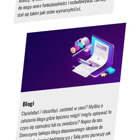
do niego nowe funkcjonalności i rozbudowywać tak aby
stał się takim jaki sobie wymarzyłeś/aś.
Blogi
Chciałabyś / chciałbyś zaistnieć w sieci? Myślisz o
założeniu bloga gdzie będziesz mógł/ mogła opisywać to
czym się zajmujesz lub co zwiedzasz? Napisz do nas.
Stworzymy takiego bloga dopasowanego idealnie do
Ciebie. Jak również będziemy go z Tobą przez pierwszy rok