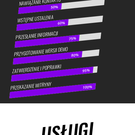
NAWIĄZANIE KONTAKTU
50%
50%
WSTĘPNE USTALENIA
60%
60%
PRZESŁANIE INFORMACJI
75%
75%
PRZYGOTOWANIE WERSJI DEMO
80%
80%
ZATWIERDZENIE I POPRAWKI
95%
95%
PRZEKAZANIE WITRYNY
100%
100%
USŁUGI