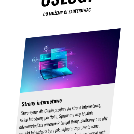
CO MOŻEMY CI ZAOFEROWAĆ
Strony internetowe
Stworzymy dla Ciebie przejrzystą stronę internetową,
sklep lub stronę portfolio. Sprawimy aby idealnie
odzwierciedlała wizerunek twojej firmy. Zadbamy o to aby
produkt lub usługa były jak najlepiej zaprezentowane.