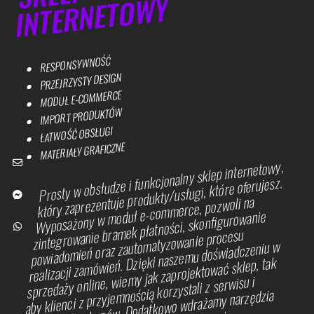
INTERNETOWY
RESPONSYWNOŚĆ
PRZEJRZYSTY DESIGN
MODUŁ E-COMMERCE
IMPORT PRODUKTÓW
ŁATWOŚĆ OBSŁUGI
MATERIAŁY GRAFICZNE
email
facebook
whatsup
Button
Prosty w obsłudze i funkcjonalny sklep internetowy,
który zaprezentuje produkty/usługi, które oferujesz.
Wyposażony w moduł e-commerce, pozwoli na
zintegrowanie bramek płatności, skonfigurowanie
powiadomień oraz zautomatyzowanie procesu
realizacji zamówień. Dzięki naszemu doświadczeniu w
sprzedaży online, wiemy jak zaprojektować sklep, tak
aby klienci z przyjemnością korzystali z serwisu i
dokonywali zakupów. Dodatkowo wdrażamy narzędzia