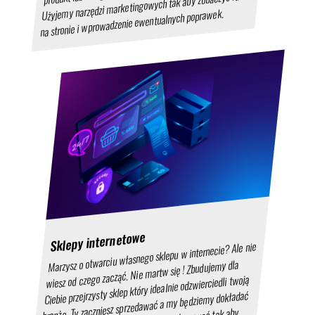
Użyjemy narzędzi marketingowych tak aby zobaczyć ruch
na stronie i wprowadzenie ewentualnych poprawek.
Sklepy internetowe
Marzysz o otwarciu własnego sklepu w internecie? Ale nie
wiesz od czego zacząć. Nie martw się ! Zbudujemy dla
Ciebie przejrzysty sklep który idealnie odzwierciedli twoją
branżę. Ty zaczniesz sprzedawać a my będziemy dokładać