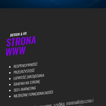
DESIGN & UX
STRONA
WWW
RESPONSYWNOŚĆ
PRZEJRZYSTOŚĆ
ŁATWOŚĆ ZARZĄDZANIA
GRAFIKA NA STRONĘ
SEO I MARKETING
NIEZBĘDNE FUNKCJONALNOŚCI
Przejrzysta strona www, szybka, minimalistyczna i