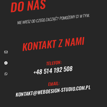
DO NAS
NIE WIESZ OD CZEGO ZACZĄĆ? POMOŻEMY CI W TYM.
KONTAKT Z NAMI
email
facebook
whatsup
Button
TELEFON:
+48 514 192 508
EMAIL:
KONTAKT@WEBDESIGN-STUDIO.COM.PL