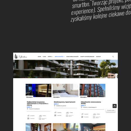
experience). Spełniliśmy wizję
zyskaliśmy kolejne ciekawe do