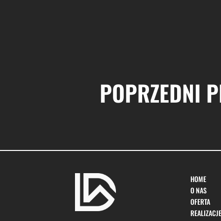
POPRZEDNI P
HOME
HOME
O NAS
O NAS
OFERTA
OFERTA
REALIZACJ
REALIZACJ