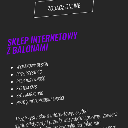
ZOBACZ ONLINE
SKLEP INTERNETOWY
Z BALONAMI
WYJĄTKOWY DESIGN
PRZEJRZYSTOŚĆ
RESPONSYWNOŚĆ
SYSTEM CMS
SEO I MARKETING
NIEZBĘDNE FUNKCJONALNOŚCI
Przejrzysty sklep internetowy, szybki,
minimalistyczny i przede wszystkim sprawny. Zawiera
wszelkie niezbędne funkcjonalności takie jak: