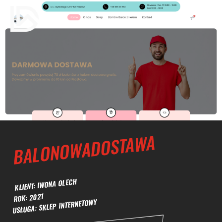
BALONOWADOSTAWA
KLIENT: IWONA OLECH
ROK: 2021
USŁUGA: SKLEP INTERNETOWY