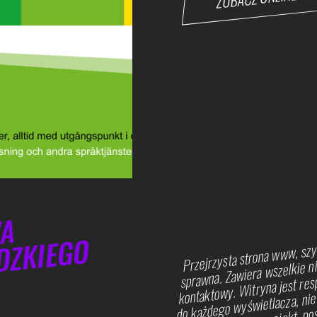
WA
Przejrzysta strona www, szy
DZKIEGO
sprawna. Zawiera wszelkie ni
kontaktowy. Witryna jest res
do każdego wyświetlacza, niew
smartfon. Tworząc projekt, po