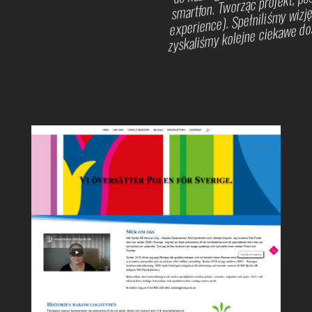
experience). Spełniliśmy wizję
zyskaliśmy kolejne ciekawe do