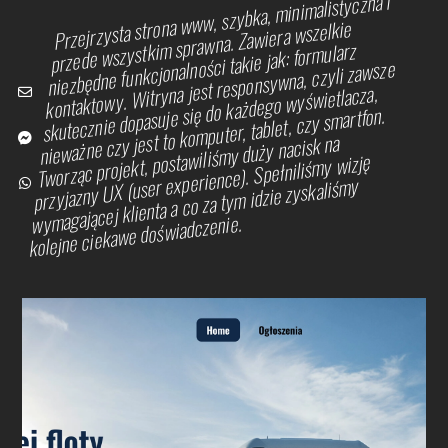
Przejrzysta strona www, szybka, minimalistyczna i
przede wszystkim sprawna. Zawiera wszelkie
niezbędne funkcjonalności takie jak: formularz
kontaktowy. Witryna jest responsywna, czyli zawsze
skutecznie dopasuje się do każdego wyświetlacza,
email
facebook
whatsup
Button
nieważne czy jest to komputer, tablet, czy smartfon.
Tworząc projekt, postawiliśmy duży nacisk na
przyjazny UX (user experience). Spełniliśmy wizję
wymagającej klienta a co za tym idzie zyskaliśmy
kolejne ciekawe doświadczenie.