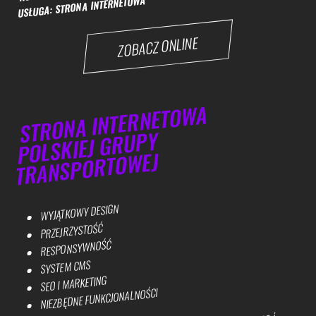
USŁUGA: STRONA INTERNETOWA
ZOBACZ ONLINE
STRONA INTERNETOWA
POLSKIEJ GRUPY
TRANSPORTO
WEJ
WYJĄTKOWY DESIGN
PRZEJRZYSTOŚĆ
RESPONSYWNOŚĆ
SYSTEM CMS
SEO I MARKETING
NIEZBĘDNE FUNKCJONALNOŚCI