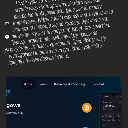
przede wszystkim sprawna. Zawiera wszelkie
niezbędne funkcjonalności takie jak: formularz
kontaktowy. Witryna jest responsywna, czyli zawsze
skutecznie dopasuje się do każdego wyświetlacza,
nieważne czy jest to komputer, tablet, czy smartfon.
email
facebook
whatsup
Button
Tworząc projekt, postawiliśmy duży nacisk na
przyjazny UX (user experience). Spełniliśmy wizję
wymagającej klienta a co za tym idzie zyskaliśmy
kolejne ciekawe doświadczenie.