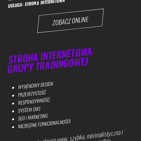
USŁUGA: STRONA INTERNETOWA
ZOBACZ ONLINE
STRONA INTERNETOWA
GRUPY TRADINGOWEJ
WYJĄTKOWY DESIGN
PRZEJRZYSTOŚĆ
RESPONSYWNOŚĆ
SYSTEM CMS
SEO I MARKETING
NIEZBĘDNE FUNKCJONALNOŚCI
Przejrzysta strona www, szybka, minimalistyczna i