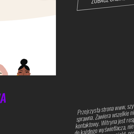
WA
Przejrzysta strona www, szy
sprawna. Zawiera wszelkie ni
kontaktowy. Witryna jest res
do każdego wyświetlacza, niew
smartfon. Tworząc projekt, po